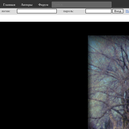
Главная
Авторы
Форум
логин:
пароль:
Н