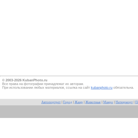
© 2003-2026 KubanPhoto.ru
Все прaва на фотографии принадлежат их авторам.
При использовании любых материалов, ссылка на сайт
kubanphoto.ru
обязательна.
Автопортрет
|
Город
|
Жанр
|
Животные
|
Макро
|
Натюрморт
|
П