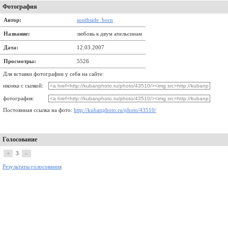
Фотография
Автор:
southside_born
Название:
любовь к двум апельсинам
Дата:
12.03.2007
Просмотры:
5526
Для вставки фотографии у себя на сайте:
иконка с сылкой:
фотография:
Постоянная ссылка на фото:
http://kubanphoto.ru/photo/43510/
Голосование
+
3
–
Результаты голосования