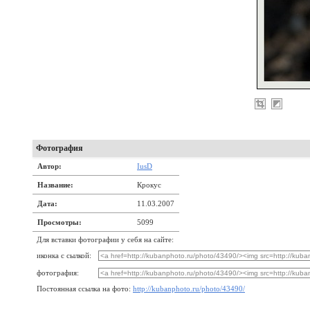
Фотография
Автор:
IusD
Название:
Крокус
Дата:
11.03.2007
Просмотры:
5099
Для вставки фотографии у себя на сайте:
иконка с сылкой:
фотография:
Постоянная ссылка на фото:
http://kubanphoto.ru/photo/43490/