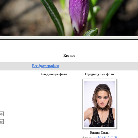
Крокус
Все фотографии
Следующее фото
Предыдущее фото
Взгляд Силы
Автор:
art 16 (М.А.Т.Э)