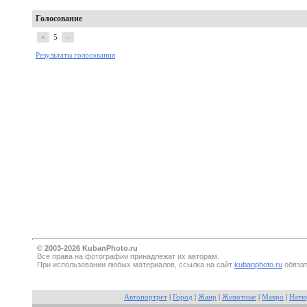
Голосование
+
5
–
Результаты голосования
© 2003-2026 KubanPhoto.ru
Все прaва на фотографии принадлежат их авторам.
При использовании любых материалов, ссылка на сайт
kubanphoto.ru
обязат
Автопортрет
|
Город
|
Жанр
|
Животные
|
Макро
|
Натю