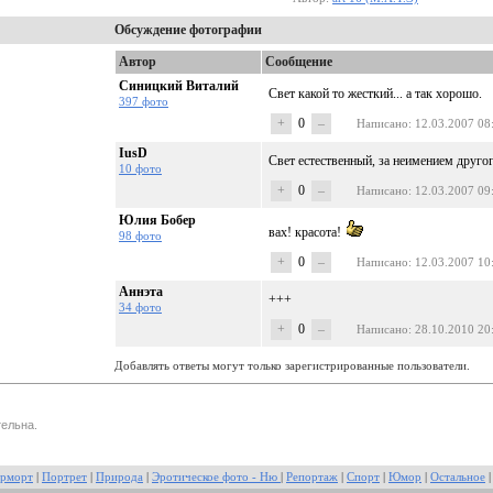
Обсуждение фотографии
Автор
Сообщение
Синицкий Виталий
Свет какой то жесткий... а так хорошо.
397 фото
+
0
–
Написано
: 12.03.2007 08
IusD
Свет естественный, за неимением другог
10 фото
+
0
–
Написано
: 12.03.2007 09
Юлия Бобер
вах! красота!
98 фото
+
0
–
Написано
: 12.03.2007 10
Аннэта
+++
34 фото
+
0
–
Написано
: 28.10.2010 20
Добавлять ответы могут только зарегистрированные пользователи.
ельна.
рморт
|
Портрет
|
Природа
|
Эротическое фото - Ню
|
Репортаж
|
Спорт
|
Юмор
|
Остальное