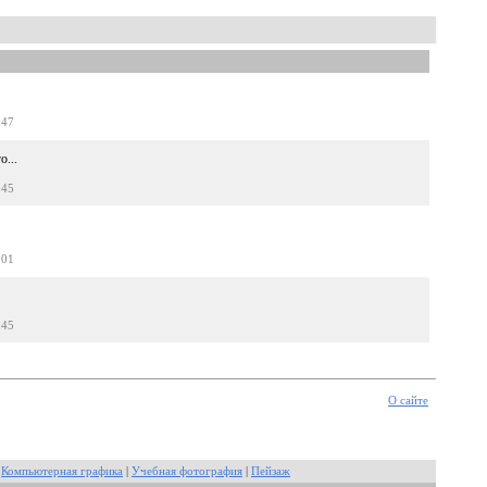
:47
о...
:45
:01
:45
О сайте
|
Компьютерная графика
|
Учебная фотография
|
Пейзаж