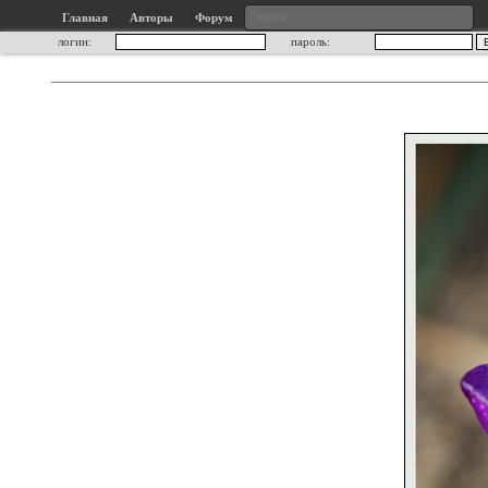
Главная
Авторы
Форум
логин:
пароль: