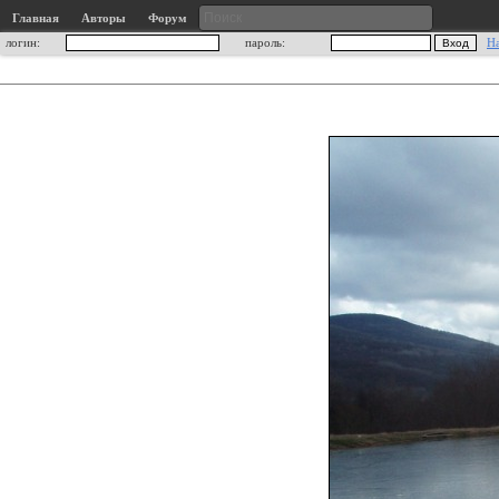
Главная
Авторы
Форум
логин:
пароль:
Н