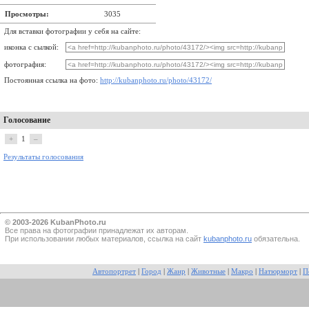
Просмотры:
3035
Для вставки фотографии у себя на сайте:
иконка с сылкой:
фотография:
Постоянная ссылка на фото:
http://kubanphoto.ru/photo/43172/
Голосование
+
1
–
Результаты голосования
© 2003-2026 KubanPhoto.ru
Все прaва на фотографии принадлежат их авторам.
При использовании любых материалов, ссылка на сайт
kubanphoto.ru
обязательна.
Автопортрет
|
Город
|
Жанр
|
Животные
|
Макро
|
Натюрморт
|
П