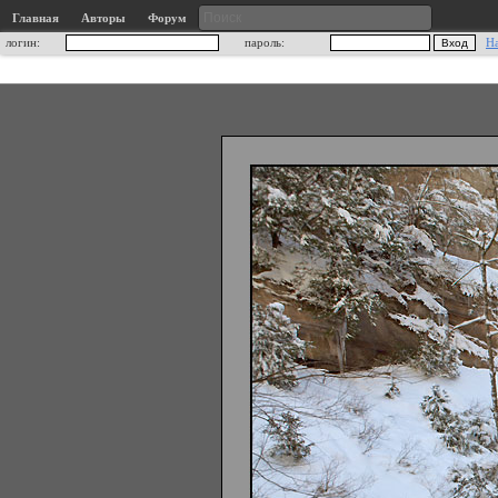
Главная
Авторы
Форум
логин:
пароль:
Н