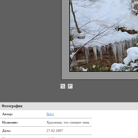
Фотография
Автор:
Belvi
Название:
Художник, что снимает зиму
Дата:
27.02.2007