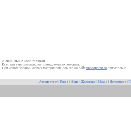
© 2003-2026 KubanPhoto.ru
Все прaва на фотографии принадлежат их авторам.
При использовании любых материалов, ссылка на сайт
kubanphoto.ru
обязательна.
Автопортрет
|
Город
|
Жанр
|
Животные
|
Макро
|
Натюрморт
|
П