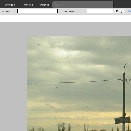
Главная
Авторы
Форум
логин:
пароль:
Н