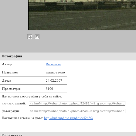
Фотография
Автор:
Василиска
Название:
грязное окно
Дата:
24.02.2007
Просмотры:
3100
Для вставки фотографии у себя на сайте:
иконка с сылкой:
фотография:
Постоянная ссылка на фото:
http://kubanphoto.ru/photo/42489/
Голосование