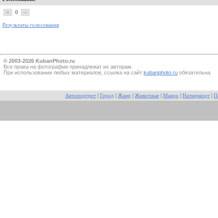
+
0
–
Результаты голосования
© 2003-2026 KubanPhoto.ru
Все прaва на фотографии принадлежат их авторам.
При использовании любых материалов, ссылка на сайт
kubanphoto.ru
обязательна.
Автопортрет
|
Город
|
Жанр
|
Животные
|
Макро
|
Натюрморт
|
П