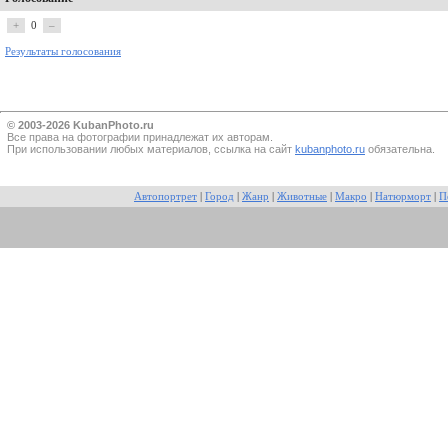
+
0
–
Результаты голосования
© 2003-2026 KubanPhoto.ru
Все прaва на фотографии принадлежат их авторам.
При использовании любых материалов, ссылка на сайт
kubanphoto.ru
обязательна.
Автопортрет
|
Город
|
Жанр
|
Животные
|
Макро
|
Натюрморт
|
П