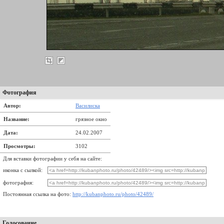
Фотография
Автор:
Василиска
Название:
грязное окно
Дата:
24.02.2007
Просмотры:
3102
Для вставки фотографии у себя на сайте:
иконка с сылкой:
фотография:
Постоянная ссылка на фото:
http://kubanphoto.ru/photo/42489/
Голосование