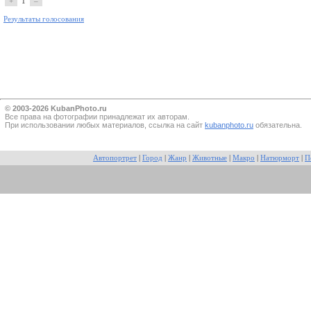
+
1
–
Результаты голосования
© 2003-2026 KubanPhoto.ru
Все прaва на фотографии принадлежат их авторам.
При использовании любых материалов, ссылка на сайт
kubanphoto.ru
обязательна.
Автопортрет
|
Город
|
Жанр
|
Животные
|
Макро
|
Натюрморт
|
П