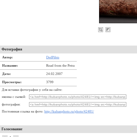
Фотография
Автор:
DedPihto
Название:
Road from the Petra
Дата:
24.02.2007
Просмотры:
3799
Для вставки фотографии у себя на сайте:
иконка с сылкой:
фотография:
Постоянная ссылка на фото:
http://kubanphoto.ru/photo/42481/
Голосование