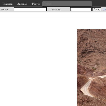
Главная
Авторы
Форум
логин:
пароль:
Н