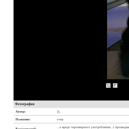
Фотография
Автор:
Ps
Название:
очка
...о вреде черезмерного употребления...с прошед
Комментарий: