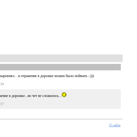
 выровнял... и отражение в дорожке можно было поймать :-)))
:39
жение в дорожке...но чет не сложилось...
:57
О сайте