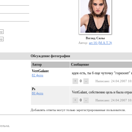
Взгляд Силы
Автор:
art 16 (М.А.Т.Э)
Обсуждение фотографии
Автор
Сообщение
VertGalant
идея есть, ты б еще чуточку "горизонт"
82 фото
+
0
–
Написано
: 24.04.2007 10
Ps
VertGalant, собственно цель и была отра
80 фото
+
0
–
Написано
: 24.04.2007 10
Добавлять ответы могут только зарегистрированные пользователи.
ельна.