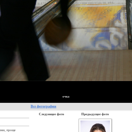
очка
Все фотографии
Следующее фото
Предыдущее фото
шими, проще