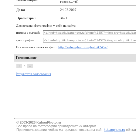
говоря...=)))
Дата:
24.02.2007
Просмотры:
3621
Для вставки фотографии у себя на сайте:
иконка с сылкой:
фотография:
Постоянная ссылка на фото:
http://kubanphoto.ru/photo/42457/
Голосование
+
3
–
Результаты голосования
© 2003-2026 KubanPhoto.ru
Все прaва на фотографии принадлежат их авторам.
При использовании любых материалов, ссылка на сайт
kubanphoto.ru
обязат