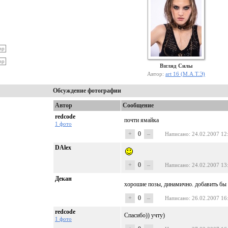
Взгляд Силы
Автор:
art 16 (М.А.Т.Э)
Обсуждение фотографии
Автор
Сообщение
redcode
почти ямайка
1 фото
+
0
–
Написано
: 24.02.2007 12
DAlex
+
0
–
Написано
: 24.02.2007 13
Декан
хорошие позы, динамично. добавить бы 
+
0
–
Написано
: 26.02.2007 16
redcode
Спасибо)) учту)
1 фото