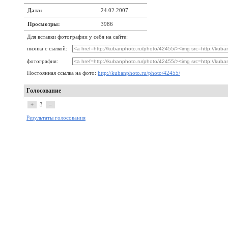
Дата:
24.02.2007
Просмотры:
3986
Для вставки фотографии у себя на сайте:
иконка с сылкой:
фотография:
Постоянная ссылка на фото:
http://kubanphoto.ru/photo/42455/
Голосование
+
3
–
Результаты голосования