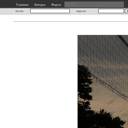
Главная
Авторы
Форум
логин:
пароль: