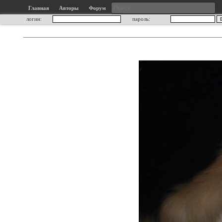
Главная
Авторы
Форум
логин:
пароль: