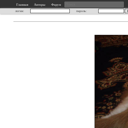
Главная
Авторы
Форум
логин:
пароль: