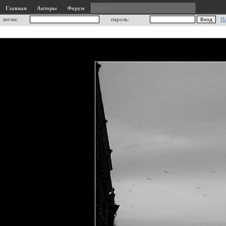
Главная
Авторы
Форум
логин:
пароль:
Н