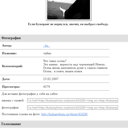
Если бумеранг не вернулся, значит, он выбрал свободу.
Фотография
Автор:
_bu_
Название:
чайки
Что такое осень?
Это камни.. верность над чернеющей Невою..
Комментарий:
Осень вновь напомнила душе о самом главном
Осень.. я опять лишен покоя
Дата:
23.02.2007
Просмотры:
4579
Для вставки фотографии у себя на сайте:
иконка с сылкой:
фотография:
Постоянная ссылка на фото:
http://kubanphoto.ru/photo/42428/
Голосование