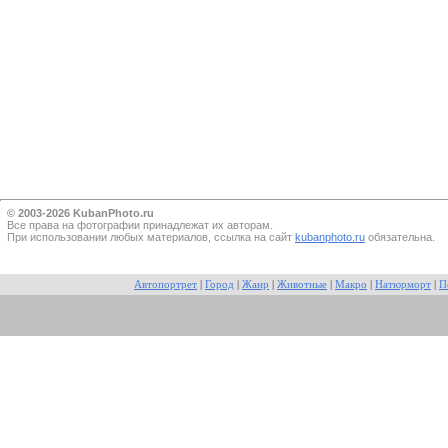
© 2003-2026 KubanPhoto.ru
Все прaва на фотографии принадлежат их авторам.
При использовании любых материалов, ссылка на сайт
kubanphoto.ru
обязательна.
Автопортрет
|
Город
|
Жанр
|
Животные
|
Макро
|
Натюрморт
|
П