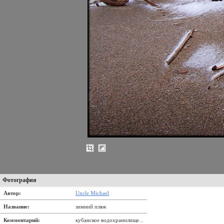
Фотография
Автор:
Uncle Michael
Название:
зимний пляж
Комментарий:
кубанское водохранилище...