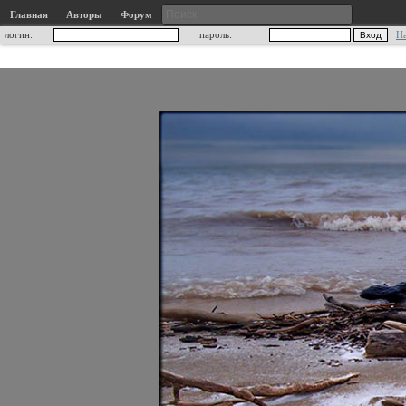
Главная
Авторы
Форум
логин:
пароль:
Н