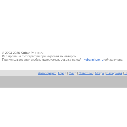
© 2003-2026 KubanPhoto.ru
Все прaва на фотографии принадлежат их авторам.
При использовании любых материалов, ссылка на сайт
kubanphoto.ru
обязательна.
Автопортрет
|
Город
|
Жанр
|
Животные
|
Макро
|
Натюрморт
|
П