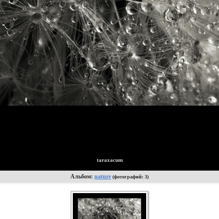
taraxacum
Альбом:
nature
(фотографий: 3)