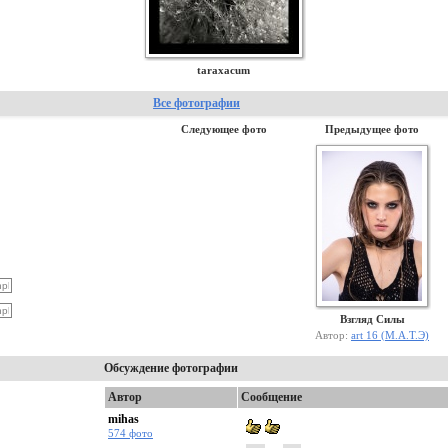
taraxacum
Все фотографии
Следующее фото
Предыдущее фото
Взгляд Силы
Автор:
art 16 (М.А.Т.Э)
Обсуждение фотографии
Автор
Сообщение
mihas
574 фото