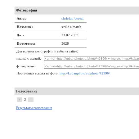
Фотография
Автор:
christian boreal.
Название:
strike a match
Дата:
23.02.2007
Просмотры:
3628
Для вставки фотографии у себя на сайте:
иконка с сылкой:
фотография:
Постоянная ссылка на фото:
http://kubanphoto.ru/photo/42396/
Голосование
+
2
–
Результаты голосования