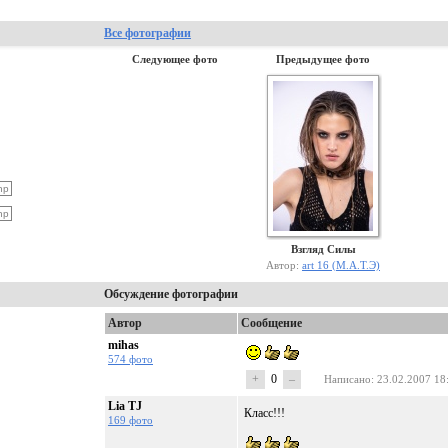
Все фотографии
Следующее фото
Предыдущее фото
Взгляд Силы
Автор:
art 16 (М.А.Т.Э)
Обсуждение фотографии
Автор
Сообщение
mihas
574 фото
+
0
–
Написано
: 23.02.2007 18
Lia TJ
Класс!!!
169 фото