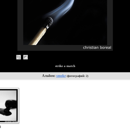
strike a match
Альбом:
smoke
(фотографий: 2)
l