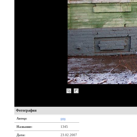
Фотография
Автор:
ops
Название:
1345
Дата:
23.02.2007