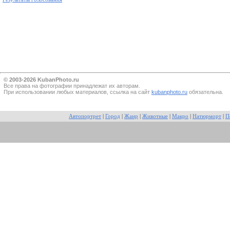
© 2003-2026 KubanPhoto.ru
Все прaва на фотографии принадлежат их авторам.
При использовании любых материалов, ссылка на сайт
kubanphoto.ru
обязательна.
Автопортрет
|
Город
|
Жанр
|
Животные
|
Макро
|
Натюрморт
|
П