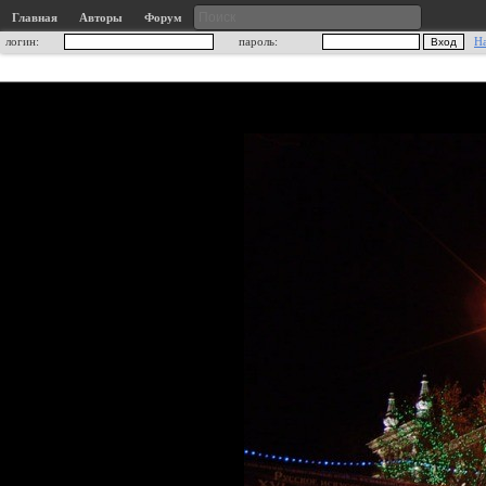
Главная
Авторы
Форум
логин:
пароль:
Н