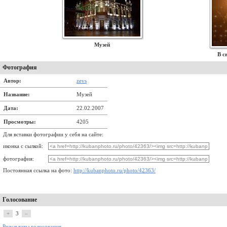
Музей
В с
Фотография
Автор:
zevs
Название:
Музей
Дата:
22.02.2007
Просмотры:
4205
Для вставки фотографии у себя на сайте:
иконка с сылкой:
фотография:
Постоянная ссылка на фото:
http://kubanphoto.ru/photo/42363/
Голосование
+
3
–
Результаты голосования