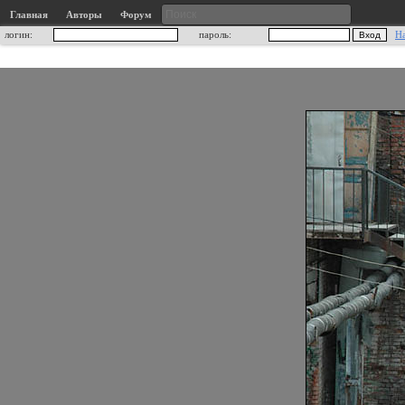
Главная
Авторы
Форум
логин:
пароль:
Н