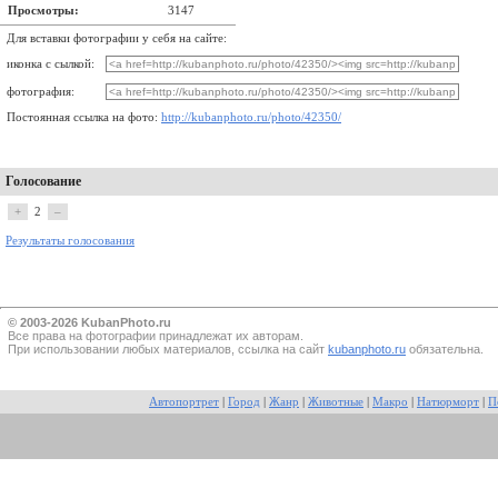
Просмотры:
3147
Для вставки фотографии у себя на сайте:
иконка с сылкой:
фотография:
Постоянная ссылка на фото:
http://kubanphoto.ru/photo/42350/
Голосование
+
2
–
Результаты голосования
© 2003-2026 KubanPhoto.ru
Все прaва на фотографии принадлежат их авторам.
При использовании любых материалов, ссылка на сайт
kubanphoto.ru
обязательна.
Автопортрет
|
Город
|
Жанр
|
Животные
|
Макро
|
Натюрморт
|
П