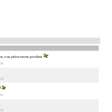
ов, а так работа вполне достойная
:59
:10
:01
:33