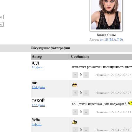
Взгляд Силы
Автор:
art 16 (М.А.Т.Э)
Обсуждение фотографии
Автор
Сообщение
ДДД
нехватает резкости и насыщенности цвет
18 фото
+
0
–
Написано
: 22.02.2007 23
лиs
134 фото
+
0
–
Написано
: 25.02.2007 23
ТАКОЙ
во!..,такой персонаж ,нам подходит !..
132 фото
+
0
–
Написано
: 27.02.2007 11
Yeffa
6 фото
+
0
–
Написано
: 24.03.2007 16