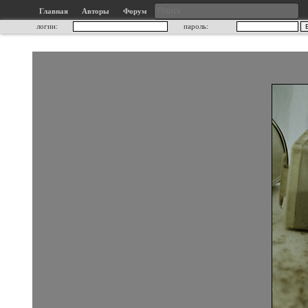
Главная
Авторы
Форум
логин:
пароль: