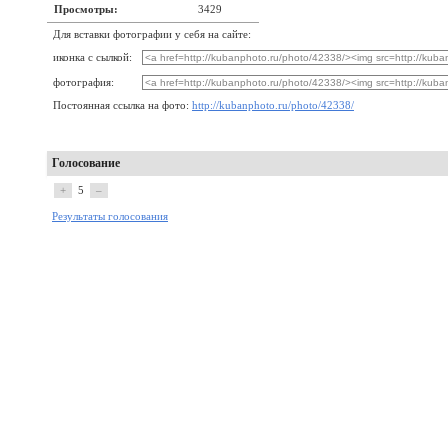
Просмотры:
3429
Для вставки фотографии у себя на сайте:
иконка с сылкой:
фотография:
Постоянная ссылка на фото:
http://kubanphoto.ru/photo/42338/
Голосование
+
5
–
Результаты голосования