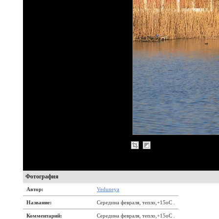
Фотография
Автор:
Veduneya
Название:
Середина февраля, тепло,+15оС .
Комментарий:
Середина февраля, тепло,+15оС .