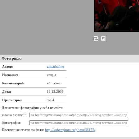
Фотография
Автор:
gastarbaйter
Название:
искры
Комментарий:
нбп жжот
Дата:
18.12.2006
Просмотры:
3794
Для вставки фотографии у себя на сайте:
иконка с сылкой:
фотография:
Постоянная ссылка на фото:
http://kubanphoto.ru/photo/38175/