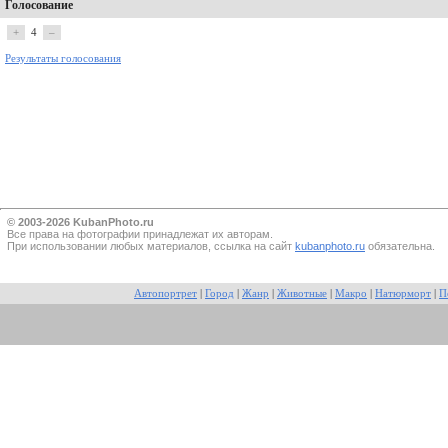
Голосование
+
4
–
Результаты голосования
© 2003-2026 KubanPhoto.ru
Все прaва на фотографии принадлежат их авторам.
При использовании любых материалов, ссылка на сайт
kubanphoto.ru
обязательна.
Автопортрет
|
Город
|
Жанр
|
Животные
|
Макро
|
Натюрморт
|
П