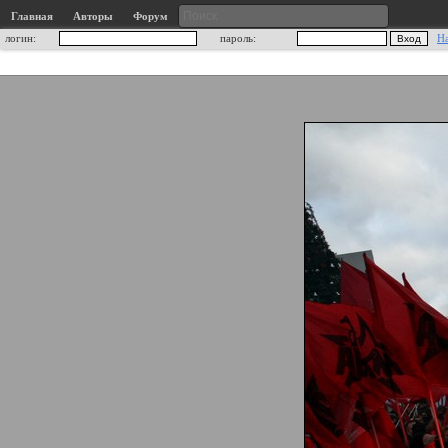
Главная
Авторы
Форум
логин:
пароль:
Н