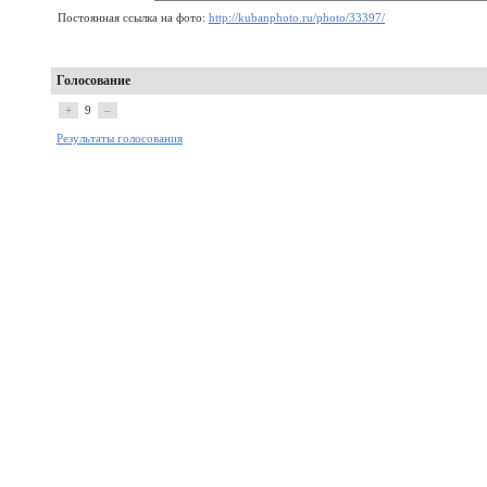
Постоянная ссылка на фото:
http://kubanphoto.ru/photo/33397/
Голосование
+
9
–
Результаты голосования