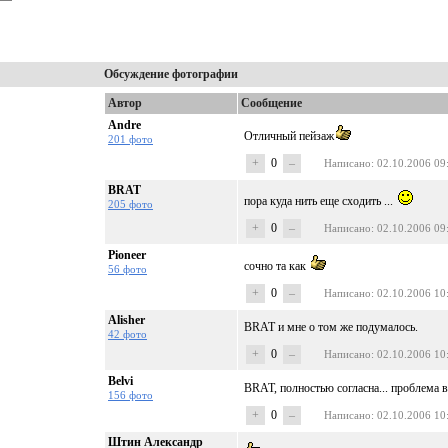
Обсуждение фотографии
Автор
Сообщение
Andre
Отличный пейзаж
201 фото
+
0
–
Написано
: 02.10.2006 09
BRAT
пора куда нить еще сходить ...
205 фото
+
0
–
Написано
: 02.10.2006 09
Pioneer
сочно та как
56 фото
+
0
–
Написано
: 02.10.2006 10
Alisher
BRAT и мне о том же подумалось.
42 фото
+
0
–
Написано
: 02.10.2006 10
Belvi
BRAT, полностью согласна... проблема в 
156 фото
+
0
–
Написано
: 02.10.2006 10
Штин Александр