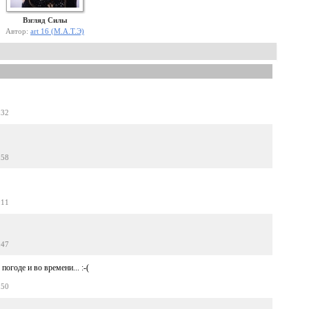
Взгляд Силы
Автор:
art 16 (М.А.Т.Э)
:32
:58
:11
:47
погоде и во времени... :-(
:50