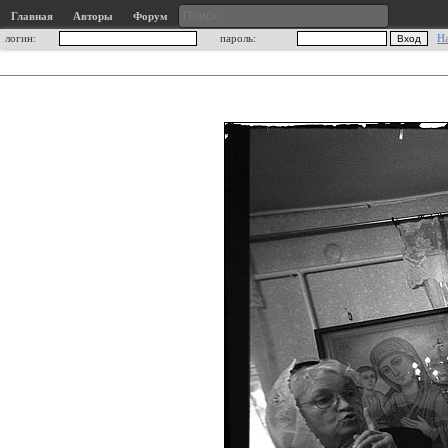
Главная
Авторы
Форум
логин:
пароль:
Н