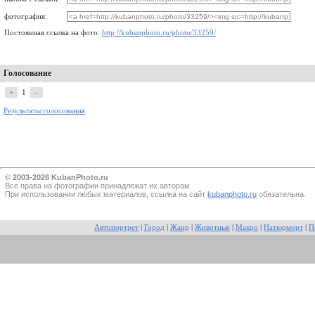
фотография:
Постоянная ссылка на фото:
http://kubanphoto.ru/photo/33259/
Голосование
+
1
–
Результаты голосования
© 2003-2026 KubanPhoto.ru
Все прaва на фотографии принадлежат их авторам.
При использовании любых материалов, ссылка на сайт
kubanphoto.ru
обязательна.
Автопортрет
|
Город
|
Жанр
|
Животные
|
Макро
|
Натюрморт
|
П