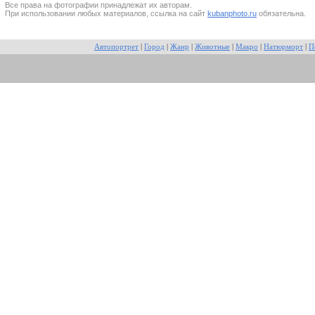
Все прaва на фотографии принадлежат их авторам.
При использовании любых материалов, ссылка на сайт
kubanphoto.ru
обязательна.
Автопортрет
|
Город
|
Жанр
|
Животные
|
Макро
|
Натюрморт
|
П