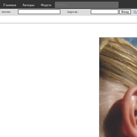
Главная
Авторы
Форум
логин:
пароль:
Н