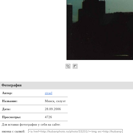
Фотография
Автор:
zirael
Название:
Минск, силуэт
Дата:
28.09.2006
Просмотры:
4726
Для вставки фотографии у себя на сайте:
иконка с сылкой: