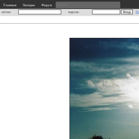
Главная
Авторы
Форум
логин:
пароль:
Н