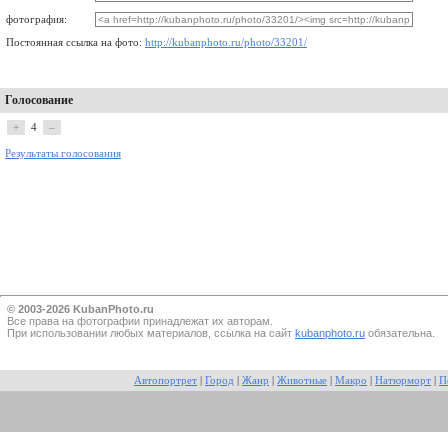
фотография:
Постоянная ссылка на фото:
http://kubanphoto.ru/photo/33201/
Голосование
+
4
–
Результаты голосования
© 2003-2026 KubanPhoto.ru
Все прaва на фотографии принадлежат их авторам.
При использовании любых материалов, ссылка на сайт
kubanphoto.ru
обязательна.
Автопортрет
|
Город
|
Жанр
|
Животные
|
Макро
|
Натюрморт
|
П