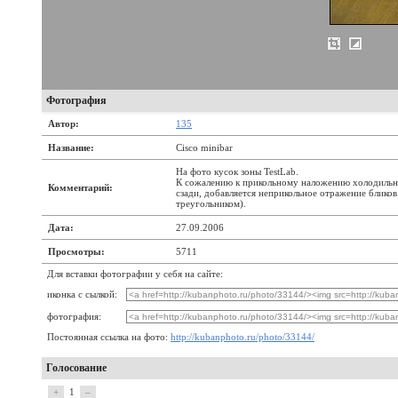
Фотография
Автор:
135
Название:
Cisco minibar
На фото кусок зоны TestLab.
К сожалению к прикольному наложению холодильн
Комментарий:
сзади, добавляется неприкольное отражение бликов 
треугольником).
Дата:
27.09.2006
Просмотры:
5711
Для вставки фотографии у себя на сайте:
иконка с сылкой:
фотография:
Постоянная ссылка на фото:
http://kubanphoto.ru/photo/33144/
Голосование
+
1
–