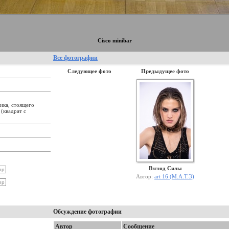
Cisco minibar
Все фотографии
Следующее фото
Предыдущее фото
ика, стоящего
(квадрат с
Взгляд Силы
Автор:
art 16 (М.А.Т.Э)
Обсуждение фотографии
Автор
Сообщение