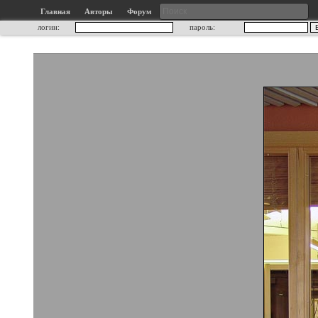
Главная
Авторы
Форум
логин:
пароль: