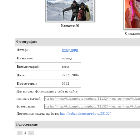
NamastээЭ!
С празне
Фотография
Автор:
папарацци
Название:
превед
Комментарий:
всем
Дата:
27.09.2006
Просмотры:
5532
Для вставки фотографии у себя на сайте:
иконка с сылкой:
фотография:
Постоянная ссылка на фото:
http://kubanphoto.ru/photo/33132/
Голосование
+
4
–