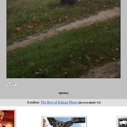
превед
Альбом:
The Best of Kuban Photo
(фотографий: 63)