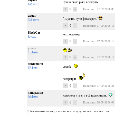
Ulyana
нужно было руки вскинуть
134 фото
+
0
–
Написано
: 27.09.2006 09
vostok
"..мужик, купи фатапарат.."
421 фото
+
0
–
Написано
: 27.09.2006 13
BlackCat
не... непревед
4 фото
+
0
–
Написано
: 27.09.2006 14
prosto
31 фото
+
0
–
Написано
: 27.09.2006 16
lundi matin
vostok -
35 фото
папарацци -
+
0
–
Написано
: 27.09.2006 21
папарацци
классно я-я-я-я-я всё таки снимаю
74 фото
+
0
–
Написано
: 28.09.2006 00
Добавлять ответы могут только зарегистрированные пользователи.