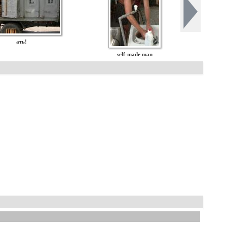
ать!
self-made man