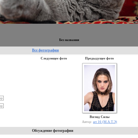
Без названия
Все фотографии
Следующее фото
Предыдущее фото
Взгляд Силы
Автор:
art 16 (М.А.Т.Э)
Обсуждение фотографии