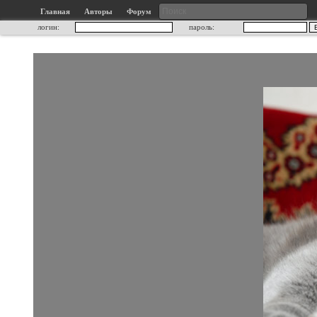
Главная
Авторы
Форум
логин:
пароль: