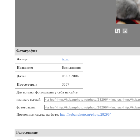
Фотография
Автор:
ta_ro
Название:
Без названия
Дата:
03.07.2006
Просмотры:
3057
Для вставки фотографии у себя на сайте:
иконка с сылкой:
фотография:
Постоянная ссылка на фото:
http://kubanphoto.ru/photo/28296/
Голосование