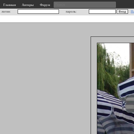
Главная
Авторы
Форум
логин:
пароль:
Н