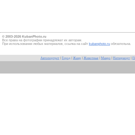
© 2003-2026 KubanPhoto.ru
Все прaва на фотографии принадлежат их авторам.
При использовании любых материалов, ссылка на сайт
kubanphoto.ru
обязательна.
Автопортрет
|
Город
|
Жанр
|
Животные
|
Макро
|
Натюрморт
|
П