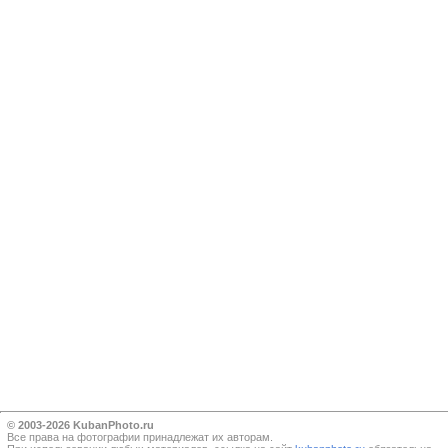
© 2003-2026 KubanPhoto.ru
Все прaва на фотографии принадлежат их авторам.