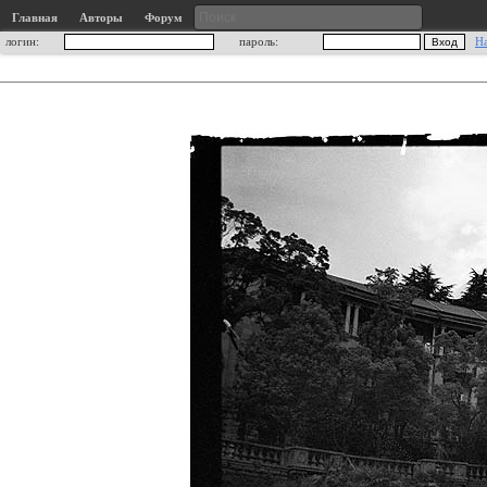
Главная
Авторы
Форум
логин:
пароль:
Н