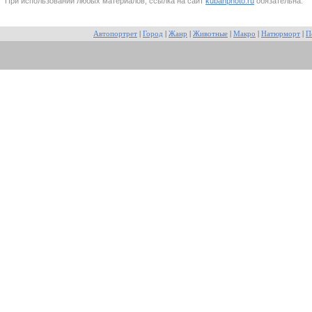
При использовании любых материалов, ссылка на сайт
kubanphoto.ru
обязательна.
Автопортрет
|
Город
|
Жанр
|
Животные
|
Макро
|
Натюрморт
|
П