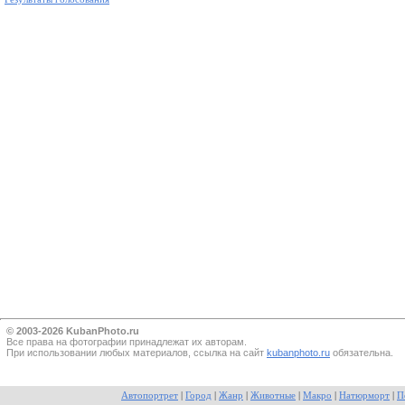
© 2003-2026 KubanPhoto.ru
Все прaва на фотографии принадлежат их авторам.
При использовании любых материалов, ссылка на сайт
kubanphoto.ru
обязательна.
Автопортрет
|
Город
|
Жанр
|
Животные
|
Макро
|
Натюрморт
|
П