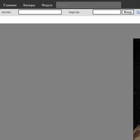
Главная
Авторы
Форум
логин:
пароль:
Н