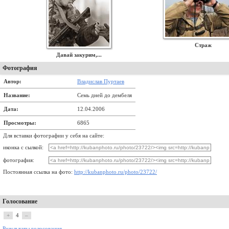
Страж
Давай закурим,...
Фотография
Автор:
Владислав Пуртаев
Название:
Семь дней до дембеля
Дата:
12.04.2006
Просмотры:
6865
Для вставки фотографии у себя на сайте:
иконка с сылкой:
фотография:
Постоянная ссылка на фото:
http://kubanphoto.ru/photo/23722/
Голосование
+
4
–
Результаты голосования