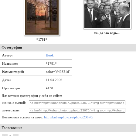
ха, да это ведь...
*1781*
Фотография
Автор:
Hook
Название:
*1781*
Комментарий:
color="#49321d"
Дата:
11.04.2006
Просмотры:
4138
Для вставки фотографии у себя на сайте:
иконка с сылкой:
фотография:
Постоянная ссылка на фото:
http://kubanphoto.ru/photo/23670/
Голосование