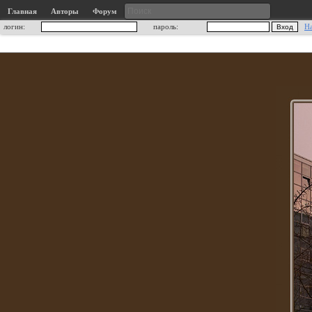
Главная
Авторы
Форум
логин:
пароль:
Н