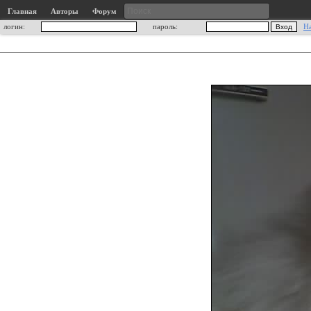
Главная
Авторы
Форум
логин:
пароль:
Н