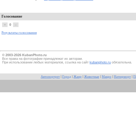
Голосование
+
0
–
Результаты голосования
© 2003-2026 KubanPhoto.ru
Все прaва на фотографии принадлежат их авторам.
При использовании любых материалов, ссылка на сайт
kubanphoto.ru
обязательна.
Автопортрет
|
Город
|
Жанр
|
Животные
|
Макро
|
Натюрморт
|
П