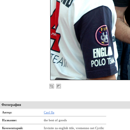
Фотография
Автор:
Caol Ila
Название:
the best of goods
Комментарий:
Izvinite za english title, vremenno net Cyrilic