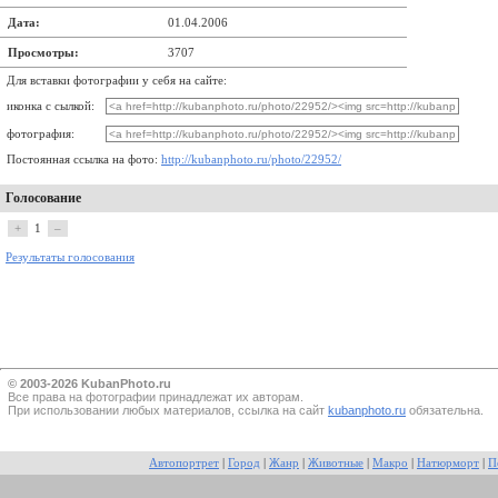
Дата:
01.04.2006
Просмотры:
3707
Для вставки фотографии у себя на сайте:
иконка с сылкой:
фотография:
Постоянная ссылка на фото:
http://kubanphoto.ru/photo/22952/
Голосование
+
1
–
Результаты голосования
© 2003-2026 KubanPhoto.ru
Все прaва на фотографии принадлежат их авторам.
При использовании любых материалов, ссылка на сайт
kubanphoto.ru
обязательна.
Автопортрет
|
Город
|
Жанр
|
Животные
|
Макро
|
Натюрморт
|
П