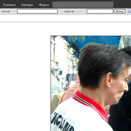
Главная
Авторы
Форум
логин:
пароль:
Н