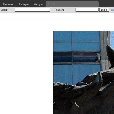
Главная
Авторы
Форум
логин:
пароль:
Н