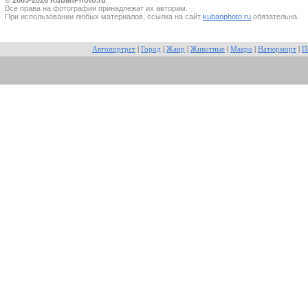
Все прaва на фотографии принадлежат их авторам.
При использовании любых материалов, ссылка на сайт
kubanphoto.ru
обязательна.
Автопортрет
|
Город
|
Жанр
|
Животные
|
Макро
|
Натюрморт
|
П