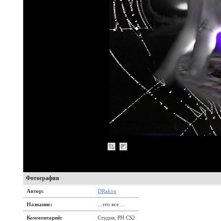
Фотография
Автор:
DRakon
Название:
...это все ...
Комментарий:
Студия, PH CS2