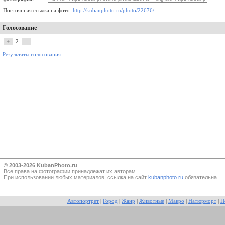
Постоянная ссылка на фото:
http://kubanphoto.ru/photo/22676/
Голосование
+
2
–
Результаты голосования
© 2003-2026 KubanPhoto.ru
Все прaва на фотографии принадлежат их авторам.
При использовании любых материалов, ссылка на сайт
kubanphoto.ru
обязательна.
Автопортрет
|
Город
|
Жанр
|
Животные
|
Макро
|
Натюрморт
|
П