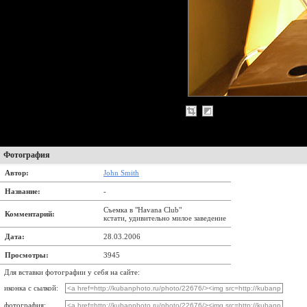
Фотография
Автор:
John Smith
Название:
-
Съемка в "Havana Club"
Комментарий:
кстати, удивительно милое заведение
Дата:
28.03.2006
Просмотры:
3945
Для вставки фотографии у себя на сайте:
иконка с сылкой:
фотография: