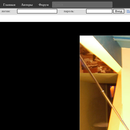
Главная
Авторы
Форум
логин:
пароль:
Н