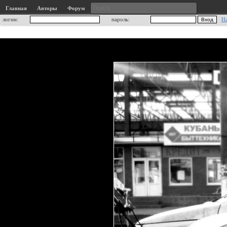
Главная
Авторы
Форум
логин:
пароль:
Н