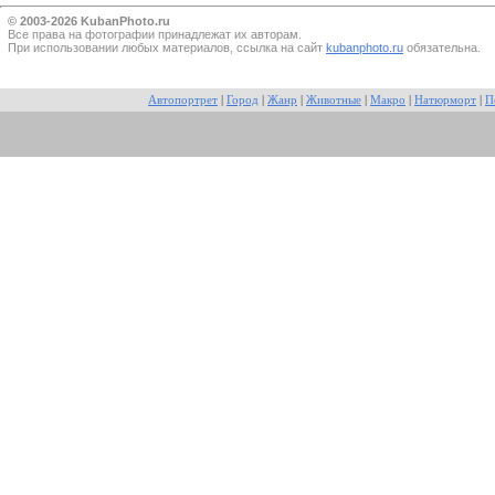
© 2003-2026 KubanPhoto.ru
Все прaва на фотографии принадлежат их авторам.
При использовании любых материалов, ссылка на сайт
kubanphoto.ru
обязательна.
Автопортрет
|
Город
|
Жанр
|
Животные
|
Макро
|
Натюрморт
|
П