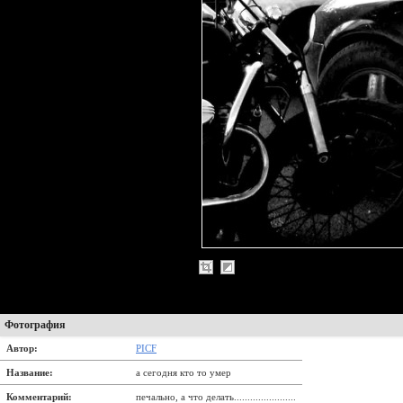
Фотография
Автор:
PICF
Название:
а сегодня кто то умер
Комментарий:
печально, а что делать.......................