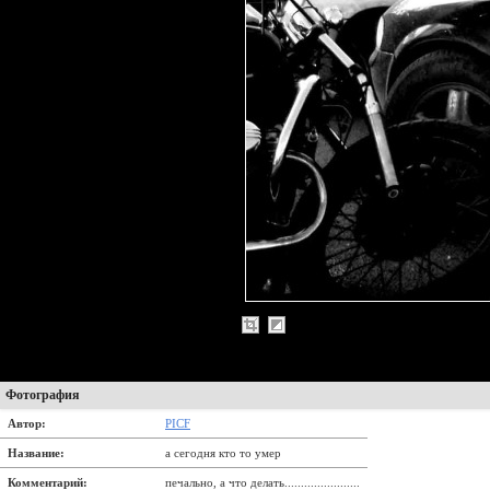
Фотография
Автор:
PICF
Название:
а сегодня кто то умер
Комментарий:
печально, а что делать.......................