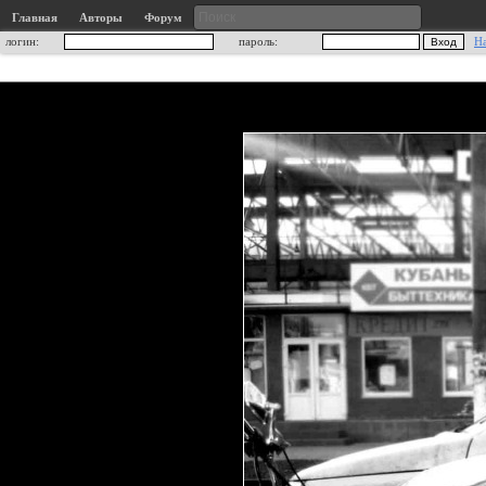
Главная
Авторы
Форум
логин:
пароль:
Н