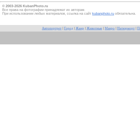
© 2003-2026 KubanPhoto.ru
Все прaва на фотографии принадлежат их авторам.
При использовании любых материалов, ссылка на сайт
kubanphoto.ru
обязательна.
Автопортрет
|
Город
|
Жанр
|
Животные
|
Макро
|
Натюрморт
|
П