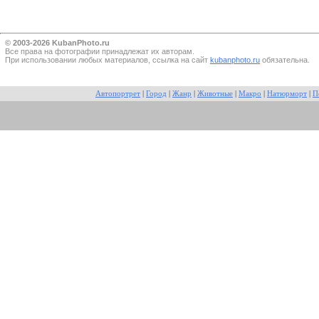
© 2003-2026 KubanPhoto.ru
Все прaва на фотографии принадлежат их авторам.
При использовании любых материалов, ссылка на сайт
kubanphoto.ru
обязательна.
Автопортрет
|
Город
|
Жанр
|
Животные
|
Макро
|
Натюрморт
|
П