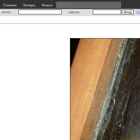
Главная
Авторы
Форум
логин:
пароль:
Н