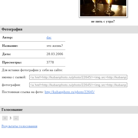
не пить с утра?
Фотография
Автор:
dac
Название:
это жизнь?
Дата:
28.03.2006
Просмотры:
3778
Для вставки фотографии у себя на сайте:
иконка с сылкой:
фотография:
Постоянная ссылка на фото:
http://kubanphoto.ru/photo/22645/
Голосование
+
3
–
Результаты голосования