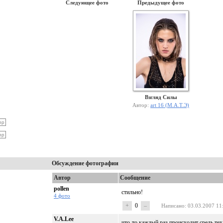
Следующее фото
Предыдущее фото
Взгляд Силы
Автор:
art 16 (М.А.Т.Э)
Обсуждение фотографии
Автор
Сообщение
pollen
стильно!
4 фото
+
0
–
Написано
: 03.03.2007 11
V.A.Lee
что-то каждый раз происходит средь тех,