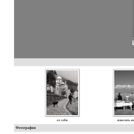
от себя
взвесить в
Фотография