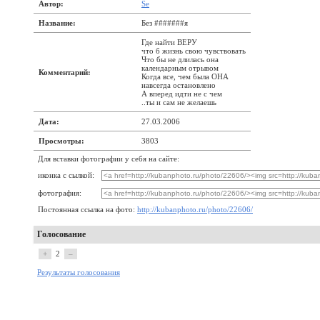
Автор:
Se
Название:
Без #######я
Где найти ВЕРУ
что б жизнь свою чувствовать
Что бы не длилась она
календарным отрывом
Комментарий:
Когда все, чем была ОНА
навсегда остановлено
А вперед идти не с чем
..ты и сам не желаешь
Дата:
27.03.2006
Просмотры:
3803
Для вставки фотографии у себя на сайте:
иконка с сылкой:
фотография:
Постоянная ссылка на фото:
http://kubanphoto.ru/photo/22606/
Голосование
+
2
–
Результаты голосования