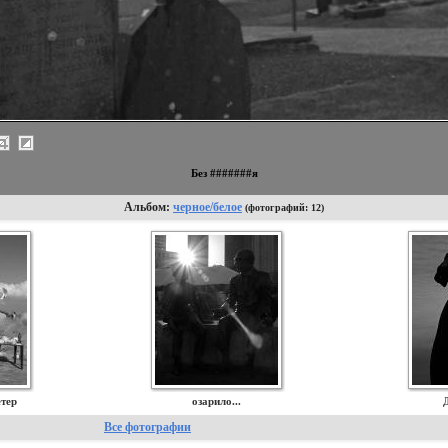
Без #######я
Альбом:
черное/белое
(фотографий: 12)
етер
озарило...
Все фотографии