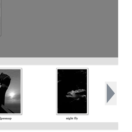
Драккар
night fly