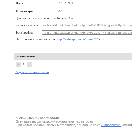
Дата:
27.03.2006
Просмотры:
3790
Для вставки фотографии у себя на сайте:
иконка с сылкой:
фотография:
Постоянная ссылка на фото:
http://kubanphoto.ru/photo/22583/
Голосование
+
0
–
Результаты голосования
© 2003-2026 KubanPhoto.ru
Все прaва на фотографии принадлежат их авторам.
При использовании любых материалов, ссылка на сайт
kubanphoto.ru
обязат