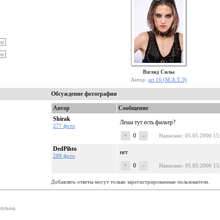
Взгляд Силы
Автор:
art 16 (М.А.Т.Э)
Обсуждение фотографии
Автор
Сообщение
Shirak
Леша тут есть фильтр?
277 фото
+
0
–
Написано
: 05.05.2006 15
DedPihto
нет
288 фото
+
0
–
Написано
: 05.05.2006 15
Добавлять ответы могут только зарегистрированные пользователи.
ельна.