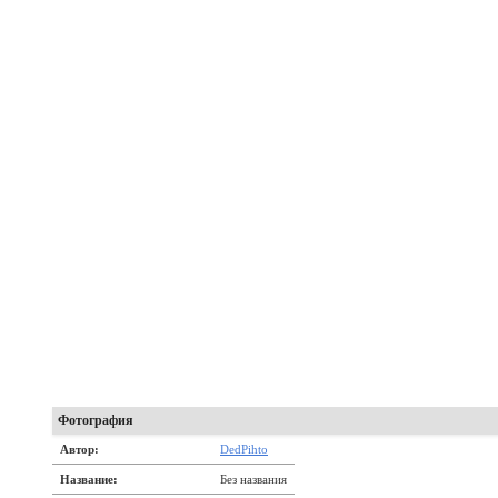
Фотография
Автор:
DedPihto
Название:
Без названия