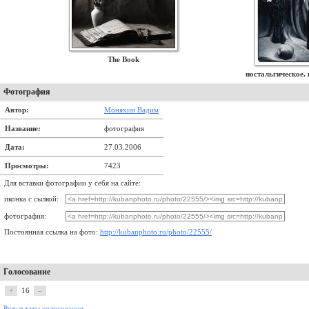
The Book
ностальгическое. 
Фотография
Автор:
Моняхин Вадим
Название:
фотография
Дата:
27.03.2006
Просмотры:
7423
Для вставки фотографии у себя на сайте:
иконка с сылкой:
фотография:
Постоянная ссылка на фото:
http://kubanphoto.ru/photo/22555/
Голосование
+
16
–
Результаты голосования