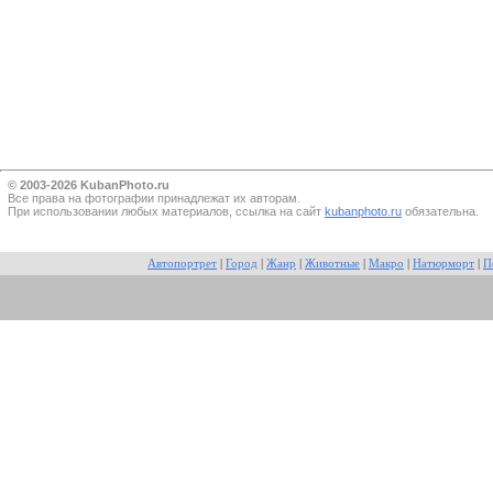
© 2003-2026 KubanPhoto.ru
Все прaва на фотографии принадлежат их авторам.
При использовании любых материалов, ссылка на сайт
kubanphoto.ru
обязательна.
Автопортрет
|
Город
|
Жанр
|
Животные
|
Макро
|
Натюрморт
|
П