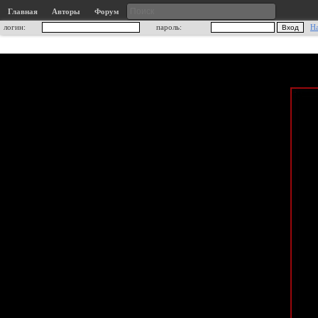
Главная
Авторы
Форум
логин:
пароль:
Н