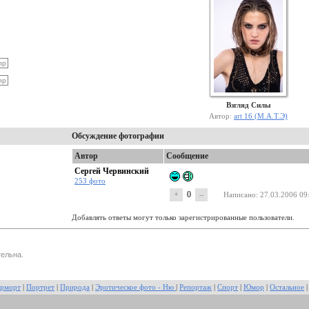
Взгляд Силы
Автор:
art 16 (М.А.Т.Э)
Обсуждение фотографии
Автор
Сообщение
Сергей Червинский
253 фото
+
0
–
Написано
: 27.03.2006 09
Добавлять ответы могут только зарегистрированные пользователи.
ельна.
рморт
|
Портрет
|
Природа
|
Эротическое фото - Ню
|
Репортаж
|
Спорт
|
Юмор
|
Остальное