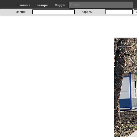
Главная
Авторы
Форум
логин:
пароль: