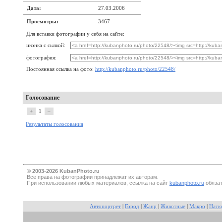
Дата:
27.03.2006
Просмотры:
3467
Для вставки фотографии у себя на сайте:
иконка с сылкой:
фотография:
Постоянная ссылка на фото:
http://kubanphoto.ru/photo/22548/
Голосование
+
1
–
Результаты голосования
© 2003-2026 KubanPhoto.ru
Все прaва на фотографии принадлежат их авторам.
При использовании любых материалов, ссылка на сайт
kubanphoto.ru
обязат
Автопортрет
|
Город
|
Жанр
|
Животные
|
Макро
|
Натю