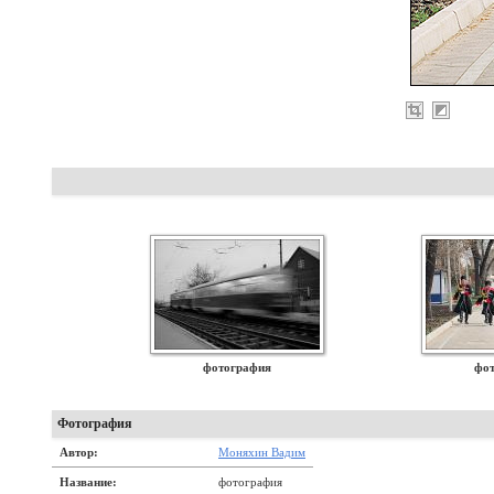
фотография
фо
Фотография
Автор:
Моняхин Вадим
Название:
фотография