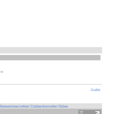
:46
О сайте
|
Компьютерная графика
|
Учебная фотография
|
Пейзаж