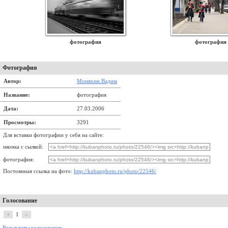
фотография
фотография
Фотография
Автор:
Моняхин Вадим
Название:
фотография
Дата:
27.03.2006
Просмотры:
3291
Для вставки фотографии у себя на сайте:
иконка с сылкой:
фотография:
Постоянная ссылка на фото:
http://kubanphoto.ru/photo/22546/
Голосование
+
1
–
Результаты голосования