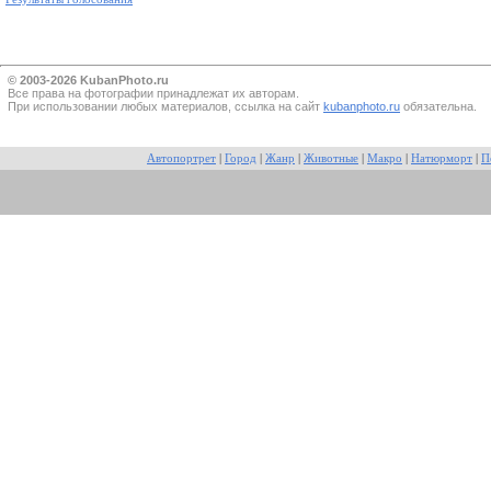
© 2003-2026 KubanPhoto.ru
Все прaва на фотографии принадлежат их авторам.
При использовании любых материалов, ссылка на сайт
kubanphoto.ru
обязательна.
Автопортрет
|
Город
|
Жанр
|
Животные
|
Макро
|
Натюрморт
|
П