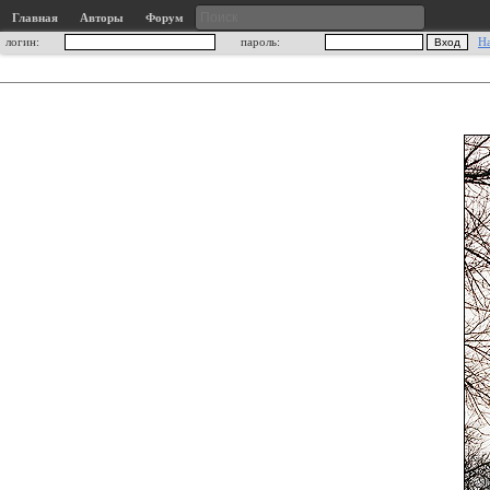
Главная
Авторы
Форум
логин:
пароль:
Н