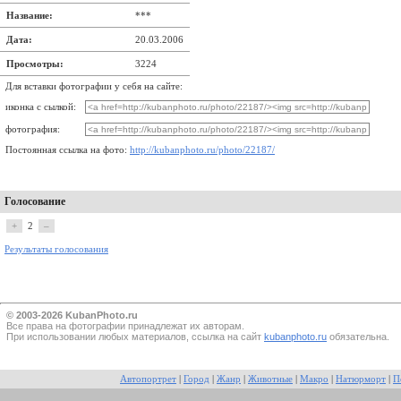
Название:
***
Дата:
20.03.2006
Просмотры:
3224
Для вставки фотографии у себя на сайте:
иконка с сылкой:
фотография:
Постоянная ссылка на фото:
http://kubanphoto.ru/photo/22187/
Голосование
+
2
–
Результаты голосования
© 2003-2026 KubanPhoto.ru
Все прaва на фотографии принадлежат их авторам.
При использовании любых материалов, ссылка на сайт
kubanphoto.ru
обязательна.
Автопортрет
|
Город
|
Жанр
|
Животные
|
Макро
|
Натюрморт
|
П