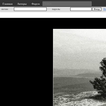
Главная
Авторы
Форум
логин:
пароль:
Н