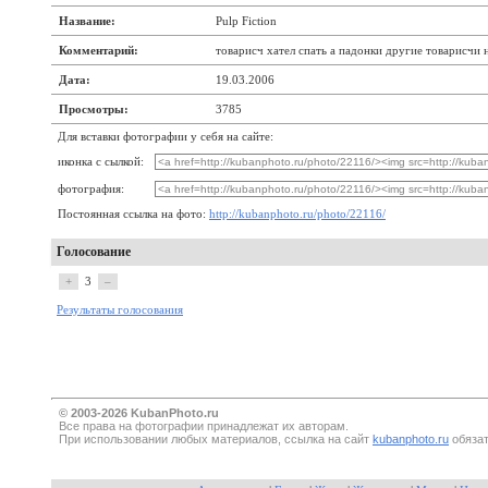
Название:
Pulp Fiction
Комментарий:
товарисч хател спать а падонки другие товарисчи 
Дата:
19.03.2006
Просмотры:
3785
Для вставки фотографии у себя на сайте:
иконка с сылкой:
фотография:
Постоянная ссылка на фото:
http://kubanphoto.ru/photo/22116/
Голосование
+
3
–
Результаты голосования
© 2003-2026 KubanPhoto.ru
Все прaва на фотографии принадлежат их авторам.
При использовании любых материалов, ссылка на сайт
kubanphoto.ru
обязат