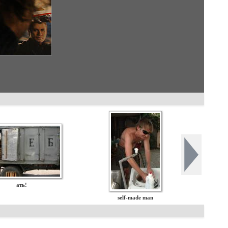
ать!
self-made man