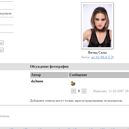
недовали
Взгляд Силы
Автор:
art 16 (М.А.Т.Э)
Обсуждение фотографии
Автор
Сообщение
da3mon
+
0
–
Написано
: 11.03.2007 20
Добавлять ответы могут только зарегистрированные пользователи.
ельна.