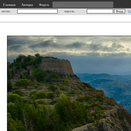
Главная
Авторы
Форум
логин:
пароль:
Н