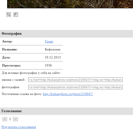
Фотография
Автор:
Талан
Название:
Кефалония
Дата:
19.12.2013
Просмотры:
1936
Для вставки фотографии у себя на сайте:
иконка с сылкой:
фотография:
Постоянная ссылка на фото:
http://kubanphoto.ru/photo/219047/
Голосование
+
5
–
Результаты голосования