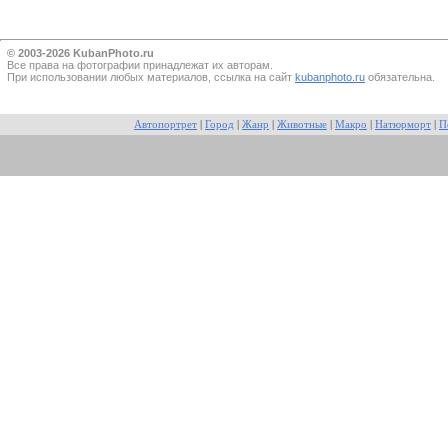
© 2003-2026 KubanPhoto.ru
Все прaва на фотографии принадлежат их авторам.
При использовании любых материалов, ссылка на сайт
kubanphoto.ru
обязательна.
Автопортрет
|
Город
|
Жанр
|
Животные
|
Макро
|
Натюрморт
|
П