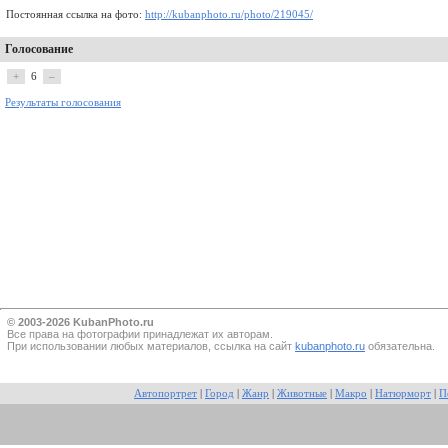
Постоянная ссылка на фото:
http://kubanphoto.ru/photo/219045/
Голосование
+
6
–
Результаты голосования
© 2003-2026 KubanPhoto.ru
Все прaва на фотографии принадлежат их авторам.
При использовании любых материалов, ссылка на сайт
kubanphoto.ru
обязательна.
Автопортрет
|
Город
|
Жанр
|
Животные
|
Макро
|
Натюрморт
|
П