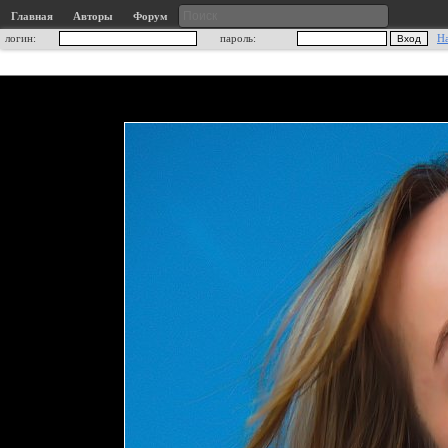
Главная
Авторы
Форум
логин:
пароль:
Н