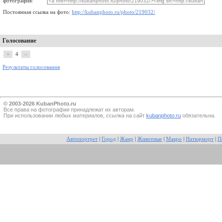
фотография:
Постоянная ссылка на фото:
http://kubanphoto.ru/photo/219032/
Голосование
+
4
–
Результаты голосования
© 2003-2026 KubanPhoto.ru
Все прaва на фотографии принадлежат их авторам.
При использовании любых материалов, ссылка на сайт
kubanphoto.ru
обязательна.
Автопортрет
|
Город
|
Жанр
|
Животные
|
Макро
|
Натюрморт
|
П