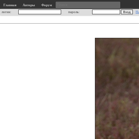
Главная
Авторы
Форум
логин:
пароль:
Н